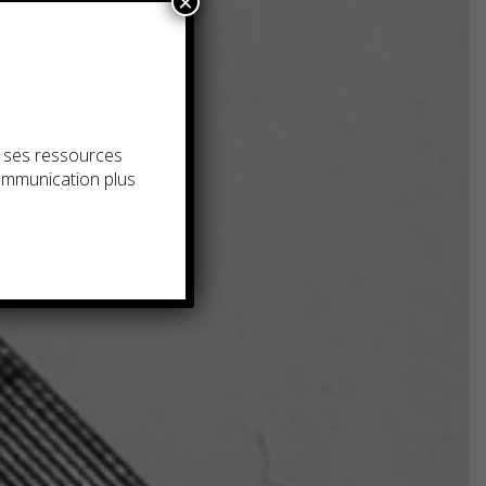
×
t ses ressources
communication plus