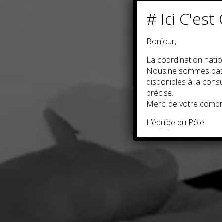
# Ici C'est 
Bonjour,
La coordination natio
Nous ne sommes pas e
disponibles à la con
précise.
Merci de votre compr
L’équipe du Pôle