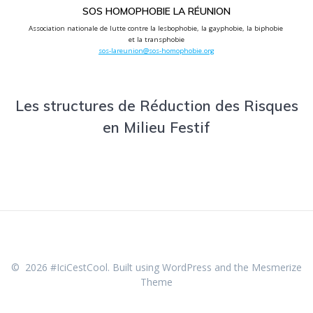
SOS HOMOPHOBIE LA RÉUNION
Association nationale de lutte contre la lesbophobie, la gayphobie, la biphobie 
sos-lareunion@sos-homophobie.org
Les structures de Réduction des Risques
en Milieu Festif
© 2026 #IciCestCool. Built using WordPress and the
Mesmerize
Theme