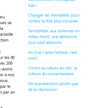
bas !
Changer les mentalités pour
ieu
rendre la fête plus inclusive
ques se
la
Sensibiliser aux violences en
arseille
milieu festif, une démarche
ction
tout sauf aléatoire
a
Au Dub Camp Festival, c’est
ur les 40
cool !
avec 200
Contre la culture du viol : la
us avons
culture du consentement
nir à nos
 nous
De la prévention plutôt que
 par le
de la répression
es par an
la