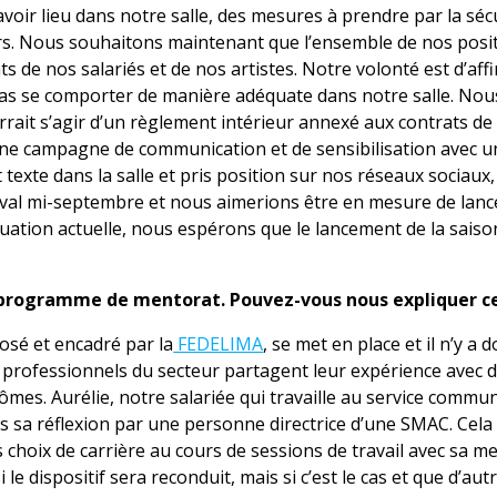
avoir lieu dans notre salle, des mesures à prendre par la séc
urs. Nous souhaitons maintenant que l’ensemble de nos posi
s de nos salariés et de nos artistes. Notre volonté est d’aff
as se comporter de manière adéquate dans notre salle. Nou
ait s’agir d’un règlement intérieur annexé aux contrats de t
une campagne de communication et de sensibilisation avec u
 texte dans la salle et pris position sur nos réseaux sociaux
tival mi-septembre et nous aimerions être en mesure de lanc
ation actuelle, nous espérons que le lancement de la saiso
n programme de mentorat. Pouvez-vous nous expliquer ce
osé et encadré par la
FEDELIMA
, se met en place et il n’y a 
es professionnels du secteur partagent leur expérience avec 
ômes. Aurélie, notre salariée qui travaille au service commu
 sa réflexion par une personne directrice d’une SMAC. Cela 
 choix de carrière au cours de sessions de travail avec sa m
i le dispositif sera reconduit, mais si c’est le cas et que d’aut