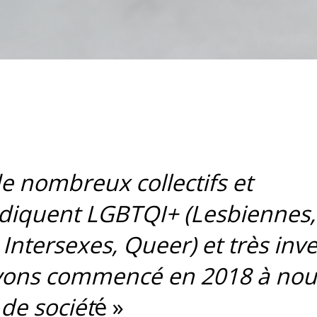
de nombreux collectifs et
ndiquent LGBTQI+ (
Lesbiennes,
, Intersexes, Queer)
et très inve
 avons commencé en 2018 à nou
 de sociét
é »