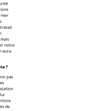
urité
tions
irmer
s
ravail.
n
, mais
er notre
n aura
la ?
donc pas
des
nication
lui
entore.
res de