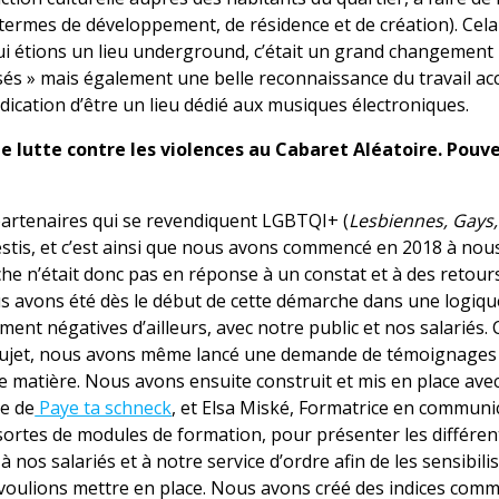
 termes de développement, de résidence et de création). Cel
ui étions un lieu underground, c’était un grand changement
és » mais également une belle reconnaissance du travail ac
ndication d’être un lieu dédié aux musiques électroniques.
 lutte contre les violences au Cabaret Aléatoire. Pouv
 partenaires qui se revendiquent LGBTQI+ (
Lesbiennes, Gays,
vestis, et c’est ainsi que nous avons commencé en 2018 à nou
che n’était donc pas en réponse à un constat et à des retour
ous avons été dès le début de cette démarche dans une logiqu
ment négatives d’ailleurs, avec notre public et nos salariés
le sujet, nous avons même lancé une demande de témoignages
 matière. Nous avons ensuite construit et mis en place avec 
ce de
Paye ta schneck
, et Elsa Miské, Formatrice en communi
sortes de modules de formation, pour présenter les différen
 nos salariés et à notre service d’ordre afin de les sensibilis
s voulions mettre en place. Nous avons créé des indices com