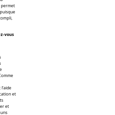
a permet
 puisque
compli,
ez-vous
s
s
e
. Comme
l’aide
cation et
ts
er et
muns