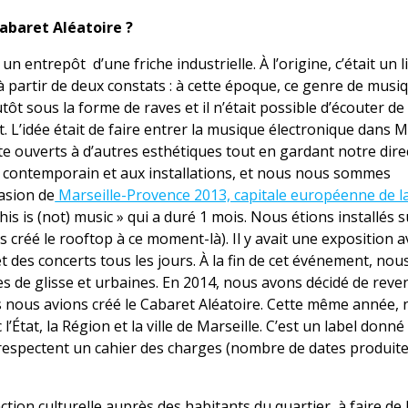
abaret Aléatoire ?
 un entrepôt d’une friche industrielle. À l’origine, c’était un l
partir de deux constats : à cette époque, ce genre de musi
utôt sous la forme de raves et il n’était possible d’écouter de 
 L’idée était de faire entrer la musique électronique dans M
e ouverts à d’autres esthétiques tout en gardant notre dire
art contemporain et aux installations, et nous nous sommes
casion de
Marseille-Provence 2013, capitale européenne de l
s is (not) music » qui a duré 1 mois. Nous étions installés s
 créé le rooftop à ce moment-là). Il y avait une exposition 
et des concerts tous les jours. À la fin de cet événement, no
es de glisse et urbaines. En 2014, nous avons décidé de reve
 nous avions créé le Cabaret Aléatoire. Cette même année,
 l’État, la Région et la ville de Marseille. C’est un label donné
i respectent un cahier des charges (nombre de dates produit
tion culturelle auprès des habitants du quartier, à faire de 