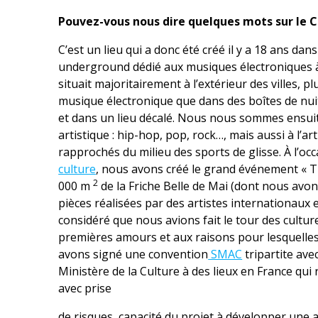
Pouvez-vous nous dire quelques mots sur le C
C’est un lieu qui a donc été créé il y a 18 ans dans
underground dédié aux musiques électroniques à 
situait majoritairement à l’extérieur des villes, pl
musique électronique que dans des boîtes de nuit.
et dans un lieu décalé. Nous nous sommes ensuit
artistique : hip-hop, pop, rock…, mais aussi à l’
rapprochés du milieu des sports de glisse. À l’oc
culture
, nous avons créé le grand événement « Thi
2
000 m
de la Friche Belle de Mai (dont nous avons
pièces réalisées par des artistes internationaux 
considéré que nous avions fait le tour des cultur
premières amours et aux raisons pour lesquelles
avons signé une convention
SMAC
tripartite avec
Ministère de la Culture à des lieux en France qu
avec prise
de risques, capacité du projet à développer une ac