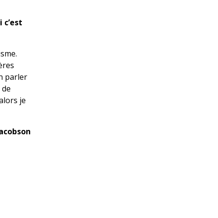
 c’est
isme.
ères
n parler
é de
alors je
Jacobson