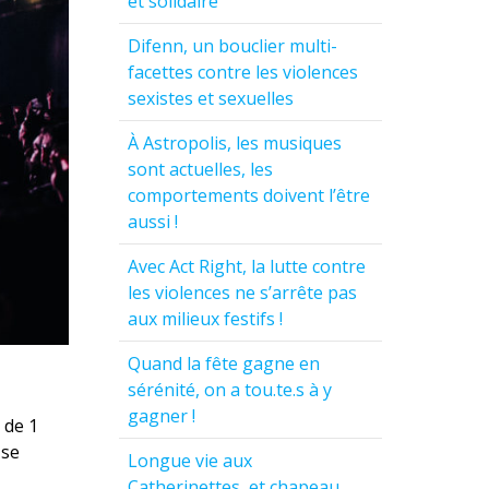
et solidaire
Difenn, un bouclier multi-
facettes contre les violences
sexistes et sexuelles
À Astropolis, les musiques
sont actuelles, les
comportements doivent l’être
aussi !
Avec Act Right, la lutte contre
les violences ne s’arrête pas
aux milieux festifs !
Quand la fête gagne en
sérénité, on a tou.te.s à y
gagner !
 de 1
 se
Longue vie aux
Catherinettes, et chapeau