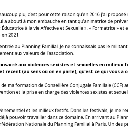
eaucoup plu, c’est pour cette raison qu’en 2016 j’ai proposé
ui a abouti à mon embauche en tant qu’animatrice de préven
Éducatrice à la vie Affective et Sexuelle », « Formatrice » et 
e en 2021.
rée au Planning Familial. Je ne connaissais pas le militant
ement aux valeurs de l’association.
sacré aux violences sexistes et sexuelles en milieux fe
et récent (au sens où on en parle), qu’est-ce qui vous a 
e de ma formation de Conseillère Conjugale Familiale (CCF) a
vention et la prise en charge des violences sexistes et sexuel
vènementiel et les milieux festifs. Dans les festivals, je me re
déjà pouvoir travailler dans ce domaine. En arrivant au Plan
Confédération Nationale du Planning Familial à Paris. Un des p