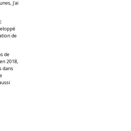
nes, j’ai
c
éveloppé
tation de
ns de
 en 2018,
s dans
e
aussi