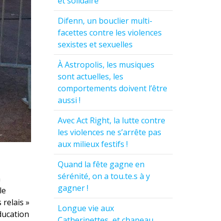
et solidaire
Difenn, un bouclier multi-
facettes contre les violences
sexistes et sexuelles
À Astropolis, les musiques
sont actuelles, les
comportements doivent l’être
aussi !
Avec Act Right, la lutte contre
les violences ne s’arrête pas
aux milieux festifs !
Quand la fête gagne en
sérénité, on a tou.te.s à y
a
gagner !
le
relais »
Longue vie aux
ducation
Catherinettes, et chapeau