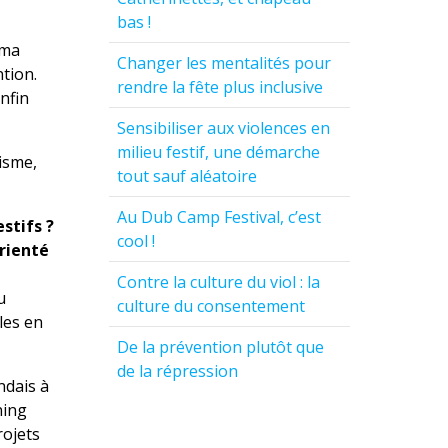
bas !
 ma
Changer les mentalités pour
tion.
rendre la fête plus inclusive
enfin
Sensibiliser aux violences en
milieu festif, une démarche
isme,
tout sauf aléatoire
Au Dub Camp Festival, c’est
stifs ?
cool !
orienté
Contre la culture du viol : la
u
culture du consentement
les en
De la prévention plutôt que
de la répression
ndais à
ning
rojets