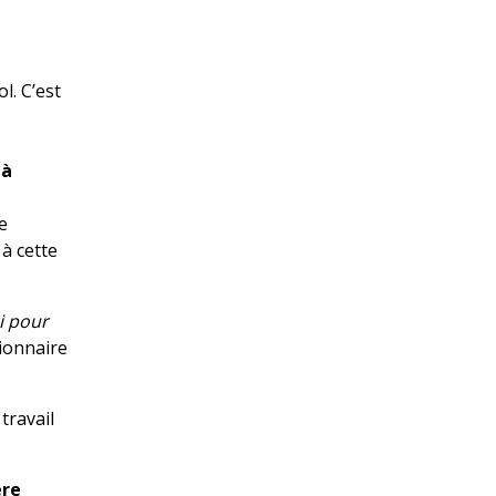
l. C’est
 à
e
à cette
i pour
tionnaire
travail
ère