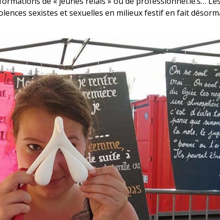
, formations de « jeunes relais » ou de professionnel.le.s… Le
lences sexistes et sexuelles en milieux festif en fait désorm