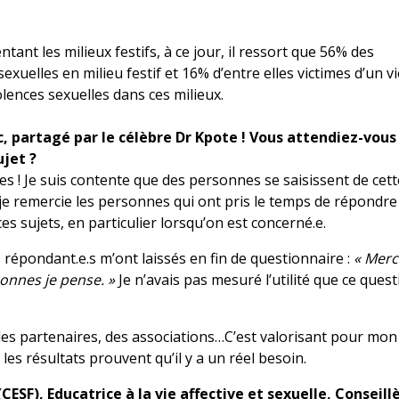
nt les milieux festifs, à ce jour, il ressort que 56% des
xuelles en milieu festif et 16% d’entre elles victimes d’un vio
lences sexuelles dans ces milieux.
c, partagé par le célèbre Dr Kpote ! Vous attendiez-vous
ujet ?
s ! Je suis contente que des personnes se saisissent de cett
e remercie les personnes qui ont pris le temps de répondre 
 ces sujets, en particulier lorsqu’on est concerné.e.
répondant.e.s m’ont laissés en fin de questionnaire :
« Merc
rsonnes je pense. »
Je n’avais pas mesuré l’utilité que ce ques
es partenaires, des associations…C’est valorisant pour mon 
les résultats prouvent qu’il y a un réel besoin.
CESF), Educatrice à la vie affective et sexuelle, Conseill