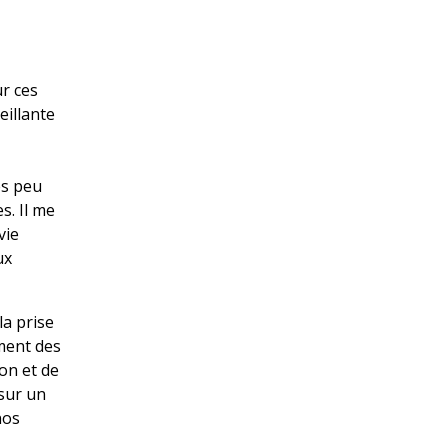
ur ces
eillante
ès peu
s. Il me
vie
ux
la prise
ement des
on et de
 sur un
nos